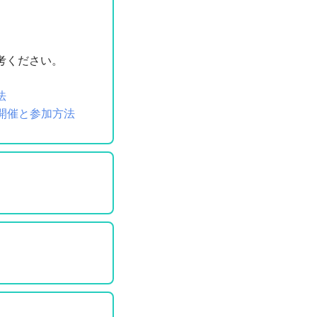
考ください。
法
の開催と参加方法