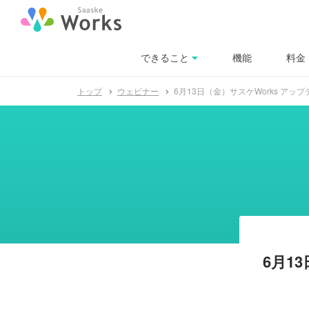
できること
料金
機能
トップ
ウェビナー
6月13日（金）サスケWorks ア
6月1