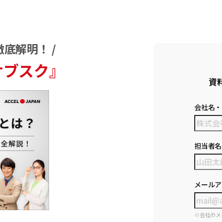
底解明！ /
サブスク』
資
会社名・
担当者名
メールア
※会社のメ