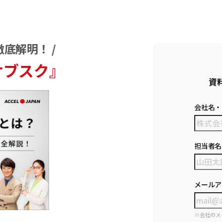
底解明！ /
サブスク』
資
会社名・
担当者名
メールア
※会社のメ