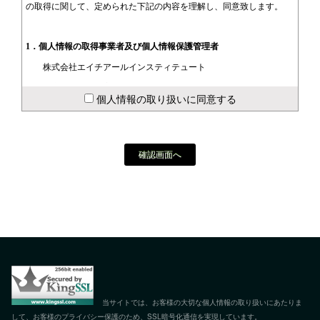
の取得に関して、定められた下記の内容を理解し、同意致します。
1．個人情報の取得事業者及び個人情報保護管理者
株式会社エイチアールインスティテュート
東京都渋谷区神宮前1-13-23
個人情報の取り扱いに同意する
TEL：03-3423-3201
Mail：
privacy-policy@hri-usa.com
個人情報保護責任者：虎谷 秀信
苦情相談窓口責任者：三坂 健
2．利用目的
お問い合わせに関し、取得した個人情報は下記の目的にて利用しま
す。
1. お問い合わせに関する回答
2. お問い合わせに付随する質問
当サイトでは、お客様の大切な個人情報の取り扱いにあたりま
3. お問い合わせに付随する通知
して、お客様のプライバシー保護のため、SSL暗号化通信を実現しています。