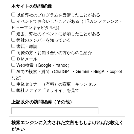
本サイトの訪問経緯
以前弊社のプログラムを受講したことがある
イベントでお会いしたことがある（HRカンファレンス・
ヒューマンキャピタル他）
過去、弊社のイベントに参加したことがある
弊社のメンバーを知っている
書籍・雑誌
同僚の方・お知り合いの方からのご紹介
ＤＭメール
Web検索（Google・Yahoo）
AIでの検索・質問（ChatGPT・Gemini・BingAI・copilot
など）
申込セミナー（有料）の変更・キャンセル
弊社メディア「ミライイ」を見て
上記以外の訪問経緯（その他）
検索エンジンに入力された文言をもしよければお教えく
ださい