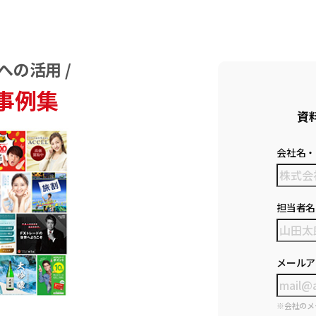
への活用 /
事例集
資
会社名・
担当者名
メールア
※会社のメ