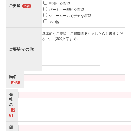
見積りを希望
ご要望
パートナー契約を希望
ショールームでデモを希望
その他
具体的なご要望、ご質問等ありましたらお書きくだ
さい。（300文字まで）
ご要望(その他)
氏名
会
社
名
部