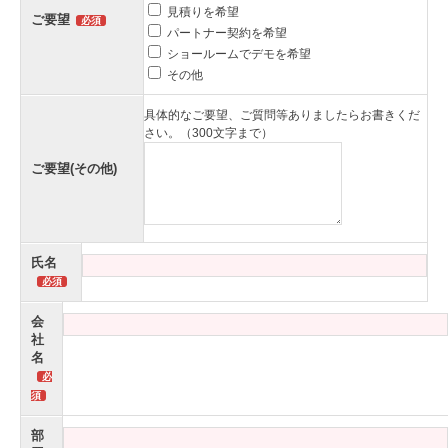
見積りを希望
ご要望
パートナー契約を希望
ショールームでデモを希望
その他
具体的なご要望、ご質問等ありましたらお書きくだ
さい。（300文字まで）
ご要望(その他)
氏名
会
社
名
部