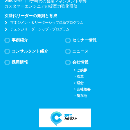
With/Afterコロナ時代の営業マネジメント研修
よび提供する場合は、当該第三者と個
カスタマーエンジニアの提案力強化研修
人情報の保護に関する取り決めを行
い、個人情報保護に万全を期するよう
次世代リーダーの発掘と育成
マネジメント＆リーダーシップ革新プログラム
努めます。
チェンジリーダーシップ・プログラム
・個人情報に対する安全対策の実施
事例紹介
セミナー情報
当社は、お客様からお預かりした個人
情報を、紛失、破壊、社外への不正な
コンサルタント紹介
ニュース
流出、改ざん、不正アクセスから保護
採用情報
会社情報
するために、社内規程を整備し合理的
な安全対策を講じます。なお、利用目
> ご挨拶
> 沿革
的が達成され、継続して個人情報を保
> 理念
管する必要がなくなったと判断した場
> 会社概要
合、お客様の個人情報を消去する場合
> 所在地
がございます。
・個人情報に関するお客様からのお問
い合わせ等について
当社は、お客様から、当社が管理する
お客様ご自身の個人情報について下記