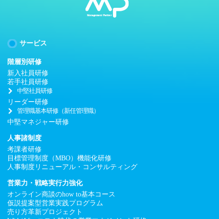
が必要な場合には、お客様にその個人
情報の利用目的をお知らせし、かかる
利用目的についてお客様からご同意を
いただきます。
サービス
・個人情報を利用する場合
階層別研修
当社は、お客様からご同意いただいた
新入社員研修
利用目的以外での個人情報の利用はい
若手社員研修
中堅社員研修
たしません。
リーダー研修
管理職基本研修（新任管理職）
・個人情報の第三者への提供について
中堅マネジャー研修
当社は、お客様からご同意をいただい
た場合、および法令に基づき司法機
人事諸制度
関、行政機関から法的義務を伴う要請
考課者研修
目標管理制度（MBO）機能化研修
を受けた場合を除き、ご提供いただい
人事制度リニューアル・コンサルティング
たお客様の個人情報を第三者に預託、
営業力・戦略実行力強化
提供いたしません。また、お客様のご
オンライン商談のhow to基本コース
同意をいただいた場合でも、当社以外
仮説提案型営業実践プログラム
の第三者に個人情報を開示、預託、お
売り方革新プロジェクト