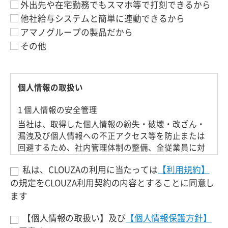
外出先や在宅勤務でもスマホ等で打刻できるから
他社給与システムと簡単に連動できるから
アマノグループの製品だから
その他
個人情報の取扱い
1 個人情報の安全管理
当社は、取得した個人情報の紛失・破壊・改ざん・
漏洩及び個人情報への不正アクセス等を防止または
回避するため、社内管理体制の整備、全従業員に対
する教育の徹底等の管理体制のもと、適切な個人情
私は、CLOUZAの利用に当たっては
【利用規約】
報の保護に努めます。
の規定をCLOUZA利用契約の内容とすることに同意し
2 利用目的
ます
当社は取得した個人情報について、以下の利用目的
【個人情報の取扱い】及び
【個人情報保護方針】
を定めております。